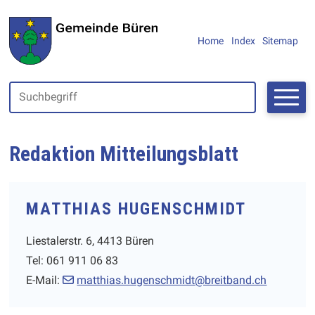
Navigieren in Büren SO
SCHNELLNAVIGATION
METANAVIGAT
Home
Index
Sitemap
Suchbegriff
Suche starte
Redaktion Mitteilungsblatt
MATTHIAS HUGENSCHMIDT
Liestalerstr. 6, 4413 Büren
Tel: 061 911 06 83
E-Mail:
matthias.hugenschmidt@breitband.ch