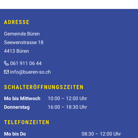
Footer
ADRESSE
Gemeinde Büren
Seewenstrasse 18
4413 Büren
061 911 06 44
info@bueren-so.ch
SCHALTERÖFFNUNGSZEITEN
Wochentag
Öffnungszeit
Mo
bis Mittwoch
10:00 – 12:00 Uhr
Donnerstag
16:00 – 18:30 Uhr
TELEFONZEITEN
Wochentag
Telefonzeiten
Mo
bis Do
08:30 – 12:00 Uhr