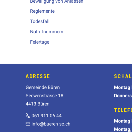
Bewilligung von Anlässen
Reglemente
Todesfall
Notrufnummern
Feiertage
Footer
ADRESSE
SCHAL
Wochen
Gemeinde Büren
Mo
ntag
Seewenstrasse 18
Donners
4413 Büren
TELEF
061 911 06 44
Wochen
Mo
ntag
info@bueren-so.ch
Montag,