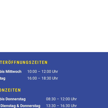
TERÖFFNUNGSZEITEN
tag
Öffnungszeit
bis Mittwoch
10:00 – 12:00 Uhr
tag
16:00 – 18:30 Uhr
ONZEITEN
tag
Telefonzeiten
bis Do
nnerstag
08:30 – 12:00 Uhr
 Dienstag & Donnerstag
13:30 – 16:30 Uhr