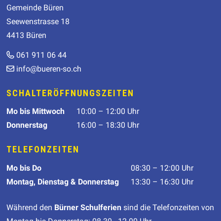
Gemeinde Büren
Seewenstrasse 18
4413 Büren
061 911 06 44
info@bueren-so.ch
SCHALTERÖFFNUNGSZEITEN
Wochentag
Öffnungszeit
Mo
bis Mittwoch
10:00 – 12:00 Uhr
Donnerstag
16:00 – 18:30 Uhr
TELEFONZEITEN
Wochentag
Telefonzeiten
Mo
bis Do
08:30 – 12:00 Uhr
Montag, Dienstag & Donnerstag
13:30 – 16:30 Uhr
Während den
Bürner Schulferien
sind die Telefonzeiten von