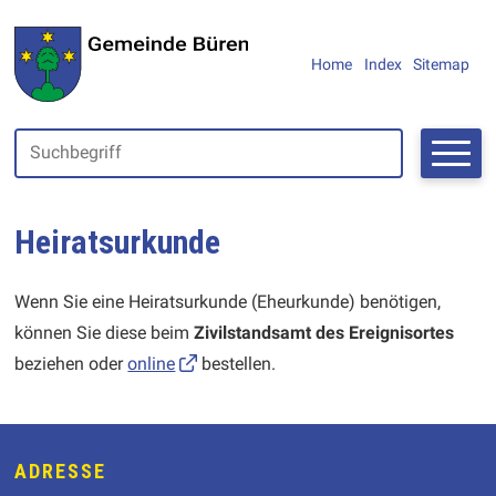
Navigieren in Büren SO
SCHNELLNAVIGATION
METANAVIGAT
Home
Index
Sitemap
Suchbegriff
Suche starte
Heiratsurkunde
Wenn Sie eine Heiratsurkunde (Eheurkunde) benötigen,
können Sie diese beim
Zivilstandsamt des Ereignisortes
beziehen oder
online
bestellen.
Footer
ADRESSE