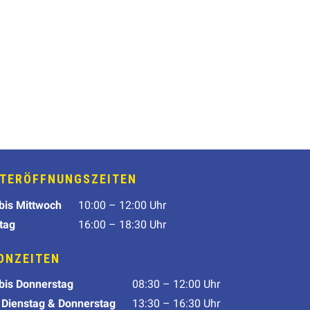
TERÖFFNUNGSZEITEN
tag
Öffnungszeit
bis Mittwoch
10:00 – 12:00 Uhr
tag
16:00 – 18:30 Uhr
ONZEITEN
tag
Telefonzeiten
bis Do
nnerstag
08:30 – 12:00 Uhr
 Dienstag & Donnerstag
13:30 – 16:30 Uhr