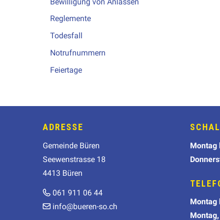
Bewilligung von Anlässen
Reglemente
Todesfall
Notrufnummern
Feiertage
Footer
ADRESSE
SCHAL
Wochen
Gemeinde Büren
Mo
ntag
Seewenstrasse 18
Donners
4413 Büren
TELEF
061 911 06 44
Wochen
Mo
ntag
info@bueren-so.ch
Montag,