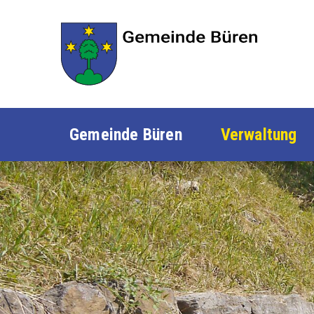
Navigieren in Büren SO
SCHNELLNAVIGATION
Gemeinde Büren
Verwaltung
HAUPTNAVIGATION
Gemeinde Büren
Verwaltung